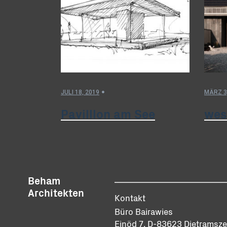
JULI 18, 2019
MÄRZ 3
Pavilllon am See
west
Beham
Architekten
Kontakt
Büro Bairawies
Einöd 7, D-83623 Dietramszel