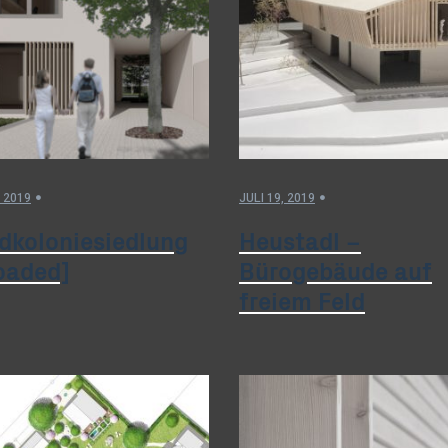
, 2019
JULI 19, 2019
dkoloniesiedlung
Heustadl –
loaded]
Bürogebäude auf
freiem Feld