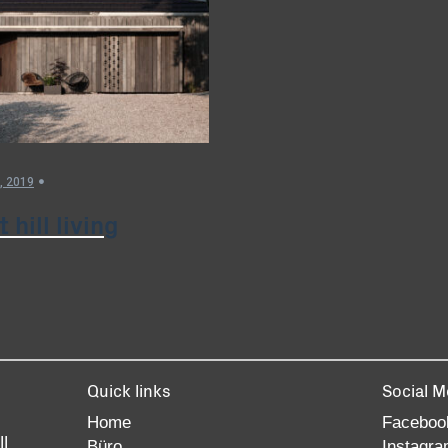
, 2019
 hill living
Quick links
Social M
Home
Faceboo
l
Büro
Instagr