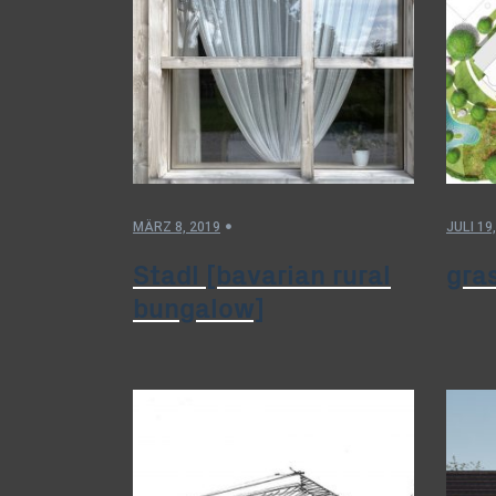
MÄRZ 8, 2019
JULI 19
Stadl [bavarian rural
gra
bungalow]