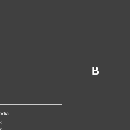
edia
k
am