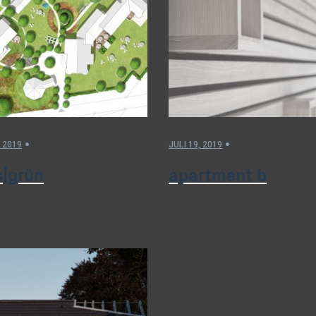
, 2019
JULI 19, 2019
s|grün
apartment b